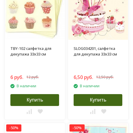
TBY-102 салфетка для
SLOG034201, салфетка
декупажа 33х33 см
для декупажа 33х33 см
6 руб.
6,50 руб.
12 руб.
12,50 руб.
В наличии
В наличии
Купить
Купить
-50%
-50%