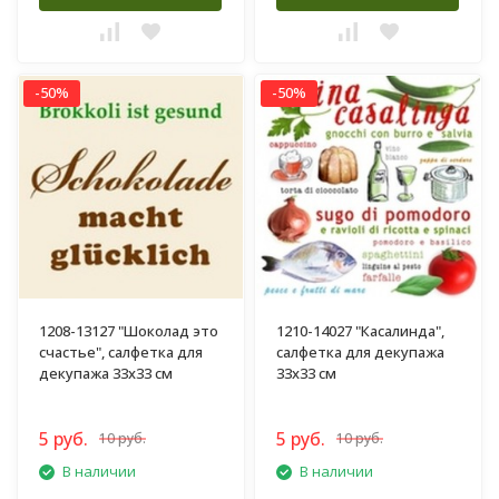
-50%
-50%
1208-13127 "Шоколад это
1210-14027 "Касалинда",
счастье", салфетка для
салфетка для декупажа
декупажа 33х33 см
33х33 см
5 руб.
5 руб.
10 руб.
10 руб.
В наличии
В наличии