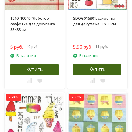
1210-10040 "Лобстер",
SDOG015801, салфетка
салфетка для декупажа
для декупажа 33х33 см
33х33 см
5 руб.
5,50 руб.
10 руб.
11 руб.
В наличии
В наличии
Купить
Купить
-50%
-50%