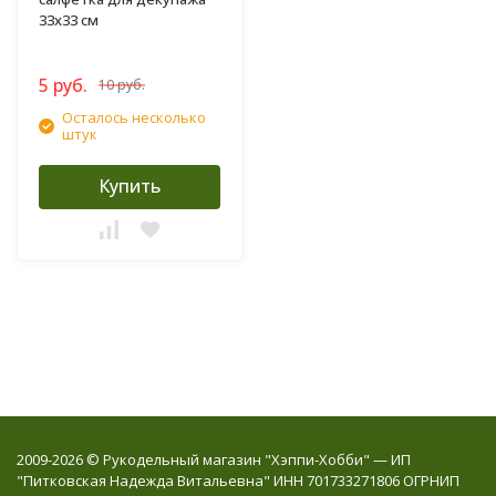
33х33 см
5 руб.
10 руб.
Осталось несколько
штук
Купить
2009-2026 © Рукодельный магазин "Хэппи-Хобби" — ИП
"Питковская Надежда Витальевна" ИНН 701733271806 ОГРНИП