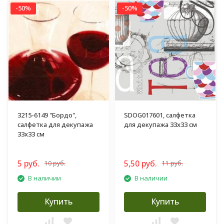
-50%
-50%
3215-6149 "Бордо",
SDOG017601, салфетка
салфетка для декупажа
для декупажа 33х33 см
33х33 см
5 руб.
5,50 руб.
10 руб.
11 руб.
В наличии
В наличии
Купить
Купить