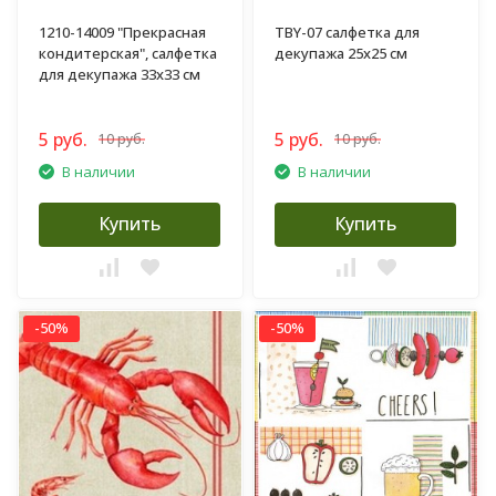
1210-14009 "Прекрасная
TBY-07 салфетка для
кондитерская", салфетка
декупажа 25х25 см
для декупажа 33х33 см
5 руб.
5 руб.
10 руб.
10 руб.
В наличии
В наличии
Купить
Купить
-50%
-50%