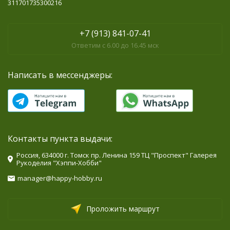
311701735300216
+7 (913) 841-07-41
Ответим с 6.00 до 16.45 мск
Написать в мессенджеры:
Контакты пункта выдачи:
Россия, 634000 г. Томск пр. Ленина 159 ТЦ "Проспект" Галерея
Рукоделия "Хэппи-Хобби"
manager@happy-hobby.ru
Проложить маршрут