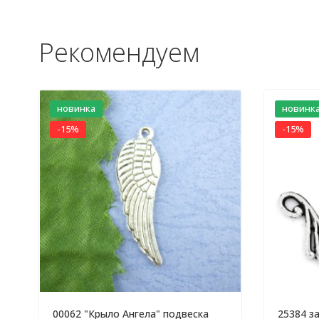
Рекомендуем
новинка
новинк
-15%
-15%
00062 "Крыло Ангела" подвеска
25384 з