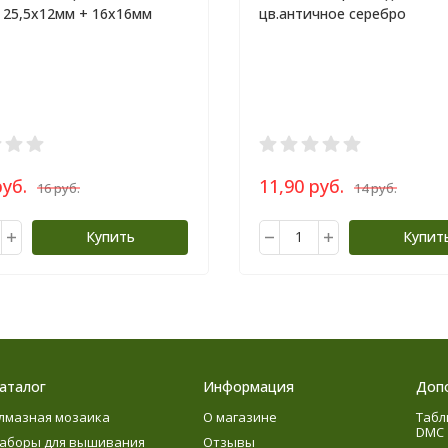
 25,5х12мм + 16х16мм
цв.античное серебро
руб.
11,90 руб.
16 руб.
14 руб.
Купить
Купит
аталог
Информация
Доп
лмазная мозаика
О магазине
Табл
DMC
аборы для вышивания
Отзывы