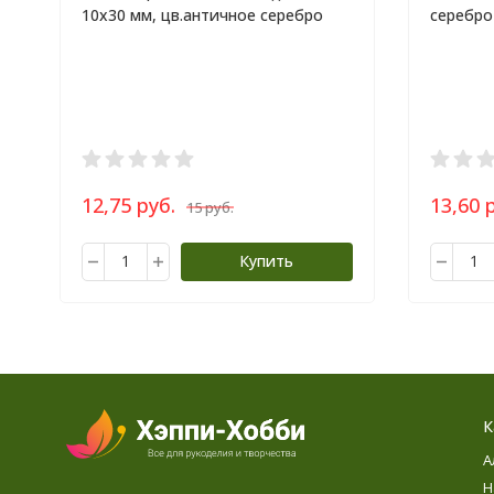
10х30 мм, цв.античное серебро
серебро
12,75 руб.
13,60 
15 руб.
Купить
К
А
Н