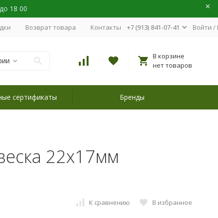
 до 18 00
идки
Возврат товара
Контакты
+7 (913) 841-07-41
Войти
/
В корзине
рии
нет товаров
ные сертификаты
Бренды
веска 22х17мм
К сравнению
В избранное