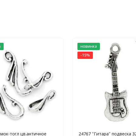
а
новинка
-15%
амок-тогл цв.античное
24767 "Гитара" подвеска 3