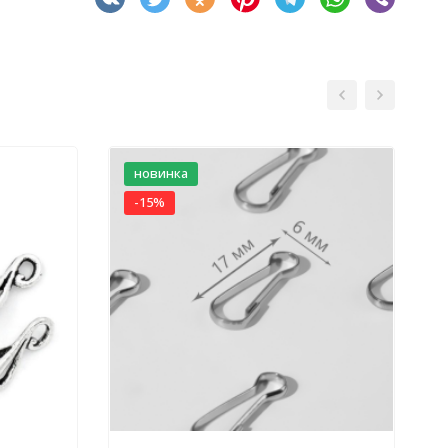
новинка
-15%