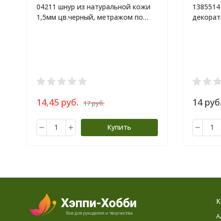
04211 шнур из натуральной кожи
1385514
1,5мм цв.черный, метражом по
декора
10см
14,45 руб.
14 руб
17 руб.
Купить
К
А