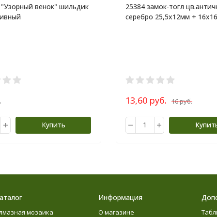
 "Узорный венок" шильдик
25384 замок-тогл цв.антич
тивный
серебро 25,5х12мм + 16х1
.
13,60 руб.
16 руб.
Купить
Купит
аталог
Информация
Доп
лмазная мозаика
О магазине
Табл