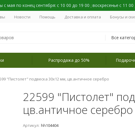
 с мая по конец сентября:
с 10 00 до 19 00
воскресенье
с 11 00
;
вы
Новости
Помощь
Доставка и оплата
Бонусы и ск
Все катего
ки
Распродажа до 50%
Подароч
599 "Пистолет" подвеска 30х12 мм, цв.античное серебро
22599 "Пистолет" под
цв.античное серебро
Артикул:
hh104404