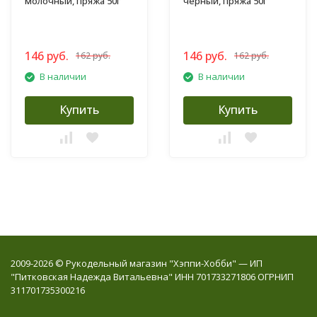
молочный, пряжа 50г
черный, пряжа 50г
146 руб.
146 руб.
162 руб.
162 руб.
В наличии
В наличии
Купить
Купить
2009-2026 © Рукодельный магазин "Хэппи-Хобби" — ИП
"Питковская Надежда Витальевна" ИНН 701733271806 ОГРНИП
311701735300216