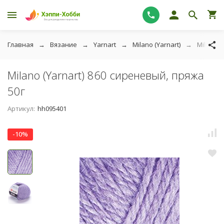
Главная
Вязание
Yarnart
Milano (Yarnart)
Milano (
Milano (Yarnart) 860 сиреневый, пряжа
50г
Артикул:
hh095401
-10%