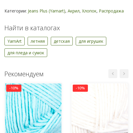
Категории:
Jeans Plus (Yarnart)
,
Акрил
,
Хлопок
,
Распродажа
Найти в каталогах
YarnArt
летняя
детская
для игрушек
для пледа и сумок
Рекомендуем
-10%
-10%