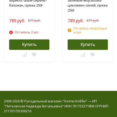
абрикос-алый-сирень-
зеленый-мор.волна-
балажан, пряжа 250г
цикламен-синий, пряжа
250г
789 руб.
789 руб.
877 руб.
877 руб.
Осталось несколько
Осталось 2 шт.
штук
Купить
Купить
2009-2026 © Рукодельный магазин "Хэппи-Хобби" — ИП
"Питковская Надежда Витальевна" ИНН 701733271806 ОГРНИП
311701735300216