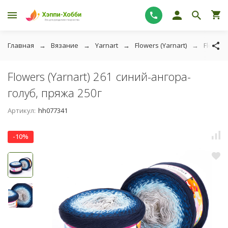
Главная
Вязание
Yarnart
Flowers (Yarnart)
Flowers
Flowers (Yarnart) 261 синий-ангора-
голуб, пряжа 250г
Артикул:
hh077341
-10%