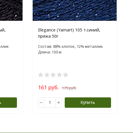
ый,
Elegance (Yarnart) 105 т.синий,
пряжа 50г
аллик
Состав: 88% хлопок, 12% металлик
Длина: 130 м
161 руб.
179 руб.
ь
Купить