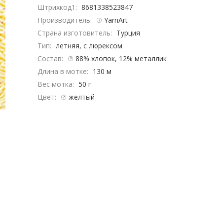
Штрихкод1:
8681338523847
Производитель:
YarnArt
Страна изготовитель:
Турция
Тип:
летняя, с люрексом
Состав:
88% хлопок, 12% металлик
Длина в мотке:
130 м
Вес мотка:
50 г
Цвет:
желтый