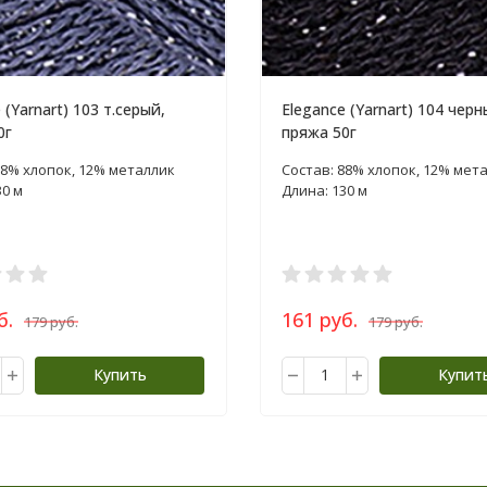
 (Yarnart) 103 т.серый,
Elegance (Yarnart) 104 черн
0г
пряжа 50г
88% хлопок, 12% металлик
Состав: 88% хлопок, 12% мет
30 м
Длина: 130 м
б.
161 руб.
179 руб.
179 руб.
Купить
Купит