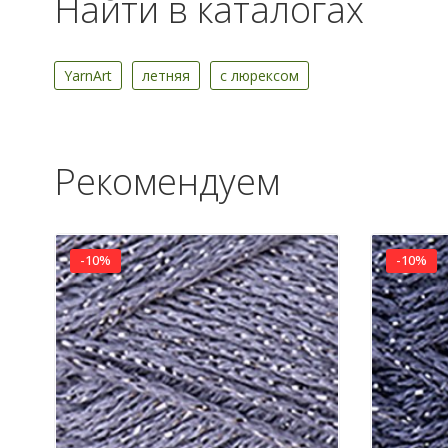
Найти в каталогах
YarnArt
летняя
с люрексом
Рекомендуем
-10%
-10%