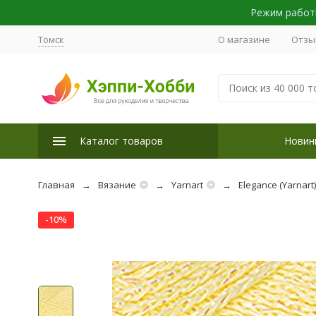
Режим работы
Томск
О магазине
Отзы
Каталог товаров
Новин
Главная
Вязание
Yarnart
Elegance (Yarnart)
-10%