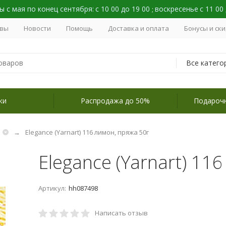
 с мая по конец сентября:
с 10 00 до 19 00
воскресенье
с 11 00
;
вы
Новости
Помощь
Доставка и оплата
Бонусы и ск
Все катего
ки
Распродажа до 50%
Подароч
Elegance (Yarnart) 116 лимон, пряжа 50г
Elegance (Yarnart) 11
Артикул:
hh087498
Написать отзыв