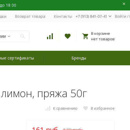
 до 18 00
идки
Возврат товара
Контакты
+7 (913) 841-07-41
Войти
/
В корзине
рии
нет товаров
ные сертификаты
Бренды
6 лимон, пряжа 50г
К сравнению
В избранное
161 руб.
179 руб.