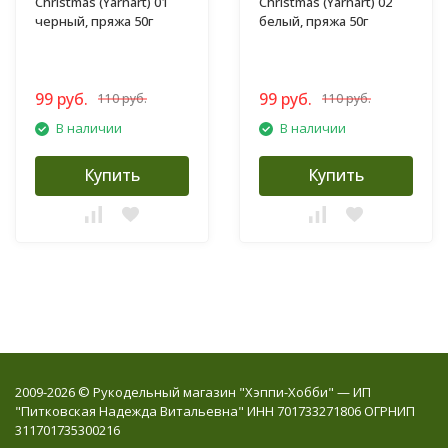
Christmas (Yarnart) 01
Christmas (Yarnart) 02
черный, пряжа 50г
белый, пряжа 50г
99 руб.
99 руб.
110 руб.
110 руб.
В наличии
В наличии
Купить
Купить
2009-2026 © Рукодельный магазин "Хэппи-Хобби" — ИП
"Питковская Надежда Витальевна" ИНН 701733271806 ОГРНИП
311701735300216