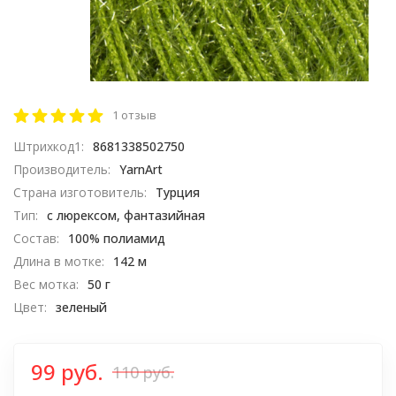
1 отзыв
Штрихкод1:
8681338502750
Производитель:
YarnArt
Страна изготовитель:
Турция
Тип:
с люрексом, фантазийная
Состав:
100% полиамид
Длина в мотке:
142 м
Вес мотка:
50 г
Цвет:
зеленый
99 руб.
110 руб.