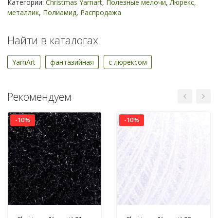
Категории:
Christmas Yarnart
,
Полезные мелочи
,
Люрекс,
металлик
,
Полиамид
,
Распродажа
Найти в каталогах
YarnArt
фантазийная
с люрексом
Рекомендуем
-10%
-10%