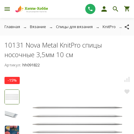
Главная
Вязание
Спицы для вязания
KnitPro
Knit
10131 Nova Metal KnitPro спицы
носочные 3,5мм 10 см
Артикул:
hh091822
-15%