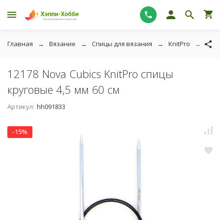
Главная
Вязание
Спицы для вязания
KnitPro
Knit
12178 Nova Cubics KnitPro спицы
круговые 4,5 мм 60 см
Артикул:
hh091833
-15%