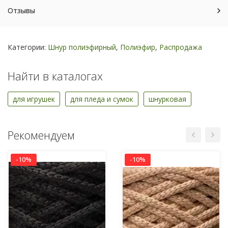
Отзывы
Категории:
Шнур полиэфирный
,
Полиэфир
,
Распродажа
Найти в каталогах
для игрушек
для пледа и сумок
шнурковая
Рекомендуем
-10%
-10%