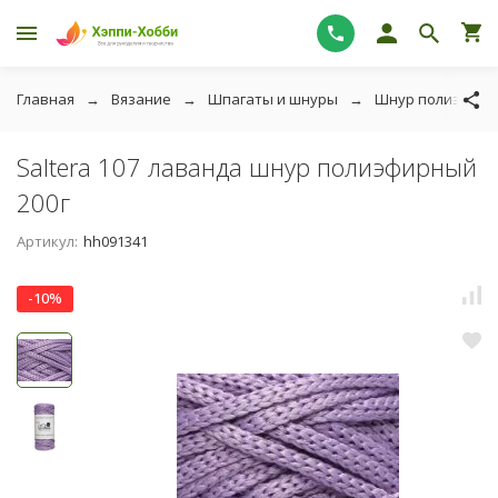
Главная
Вязание
Шпагаты и шнуры
Шнур полиэфир
Saltera 107 лаванда шнур полиэфирный
200г
Артикул:
hh091341
-10%