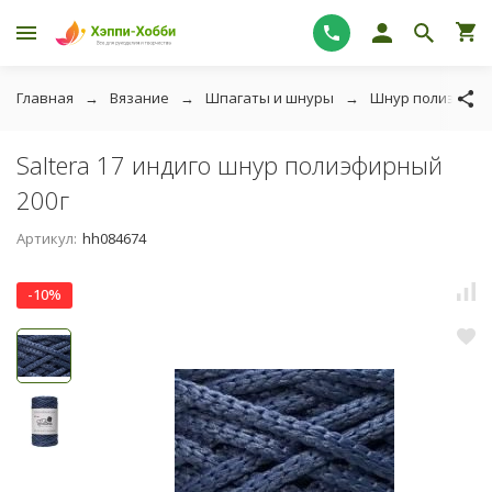
Главная
Вязание
Шпагаты и шнуры
Шнур полиэфир
Saltera 17 индиго шнур полиэфирный
200г
Артикул:
hh084674
-10%