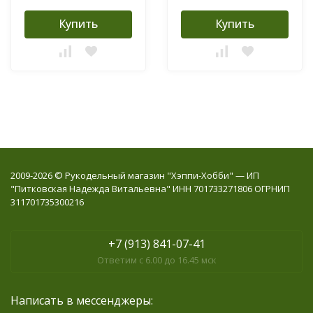
Купить
Купить
2009-2026 © Рукодельный магазин "Хэппи-Хобби" — ИП
"Питковская Надежда Витальевна" ИНН 701733271806 ОГРНИП
311701735300216
+7 (913) 841-07-41
Ответим с 6.00 до 16.45 мск
Написать в мессенджеры: