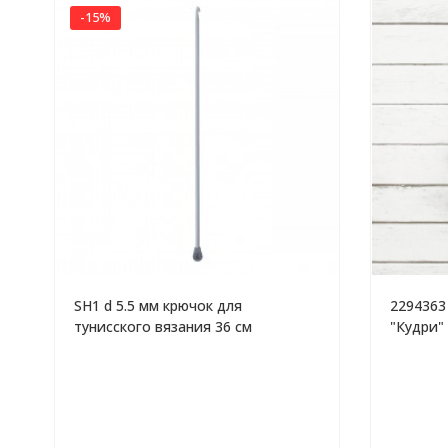
-15%
SH1 d 5.5 мм крючок для
2294363
тунисского вязания 36 см
"Кудри"