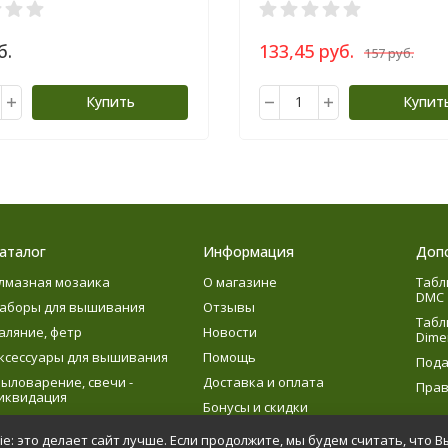
б.
133,45 руб.
157 руб.
Купить
Купит
аталог
Информация
Доп
лмазная мозаика
О магазине
Табл
DMC
аборы для вышивания
Отзывы
Табл
аляние, фетр
Новости
Dime
ксессуары для вышивания
Помощь
Пода
ыловарение, свечи -
Доставка и оплата
Прав
иквидация
Бонусы и скидки
язание
e: это делает сайт лучше. Если продолжите, мы будем считать, что В
етское творчество