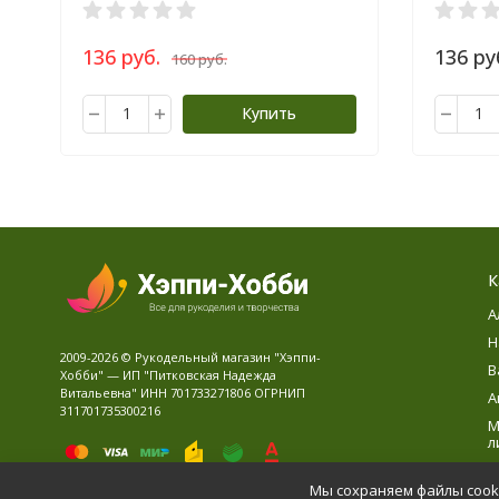
136 руб.
136 ру
160 руб.
Купить
К
А
Н
2009-2026 © Рукодельный магазин "Хэппи-
В
Хобби" — ИП "Питковская Надежда
Витальевна" ИНН 701733271806 ОГРНИП
А
311701735300216
М
л
В
Мы сохраняем файлы cooki
Д
Политика персональных данных
Карта сайта