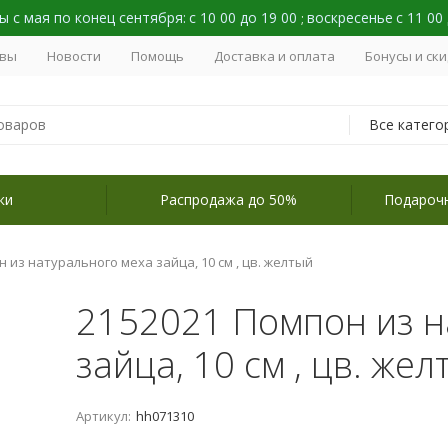
 с мая по конец сентября:
с 10 00 до 19 00
воскресенье
с 11 00
;
вы
Новости
Помощь
Доставка и оплата
Бонусы и ск
Все катего
ки
Распродажа до 50%
Подароч
 из натурального меха зайца, 10 см , цв. желтый
2152021 Помпон из н
зайца, 10 см , цв. жел
Артикул:
hh071310