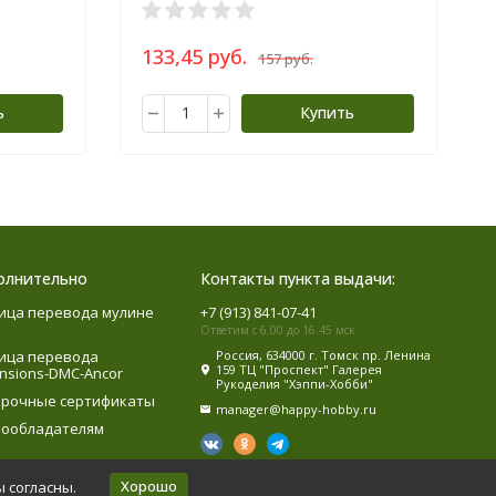
133,45 руб.
157 руб.
ь
Купить
олнительно
Контакты пункта выдачи:
ица перевода мулине
+7 (913) 841-07-41
Ответим с 6.00 до 16.45 мск
ица перевода
Россия, 634000 г. Томск пр. Ленина
159 ТЦ "Проспект" Галерея
nsions-DMC-Ancor
Рукоделия "Хэппи-Хобби"
рочные сертификаты
manager@happy-hobby.ru
ообладателям
Хорошо
ы согласны.