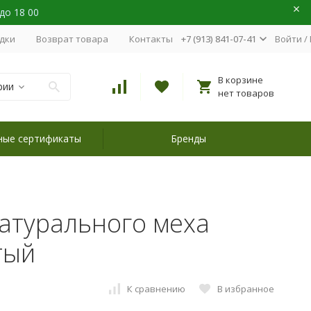
 до 18 00
идки
Возврат товара
Контакты
+7 (913) 841-07-41
Войти
/
В корзине
рии
нет товаров
ные сертификаты
Бренды
атурального меха
тый
К сравнению
В избранное