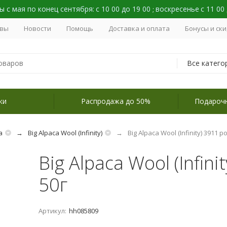
 с мая по конец сентября:
с 10 00 до 19 00
воскресенье
с 11 00
;
вы
Новости
Помощь
Доставка и оплата
Бонусы и ск
Все катего
ки
Распродажа до 50%
Подароч
а
Big Alpaca Wool (Infinity)
Big Alpaca Wool (Infinity) 3911 
Big Alpaca Wool (Infin
50г
Артикул:
hh085809