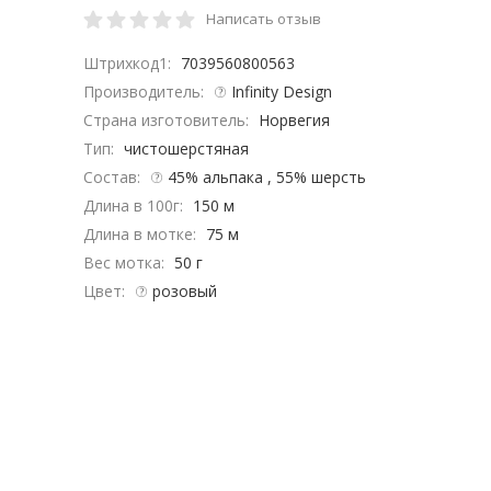
Написать отзыв
Штрихкод1:
7039560800563
Производитель:
Infinity Design
Страна изготовитель:
Норвегия
Тип:
чистошерстяная
Состав:
45% альпака , 55% шерсть
Длина в 100г:
150 м
Длина в мотке:
75 м
Вес мотка:
50 г
Цвет:
розовый