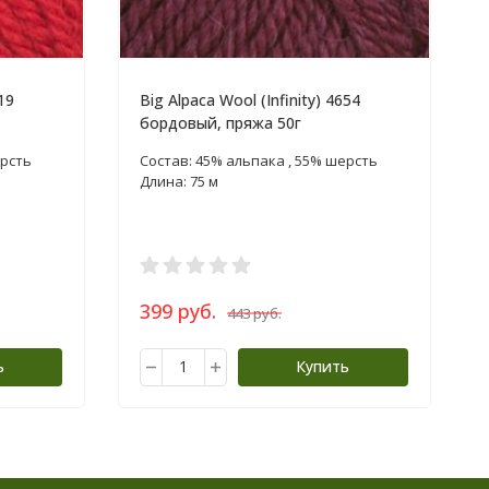
19
Big Alpaca Wool (Infinity) 4654
бордовый, пряжа 50г
ерсть
Состав: 45% альпака , 55% шерсть
Длина: 75 м
399 руб.
443 руб.
ь
Купить