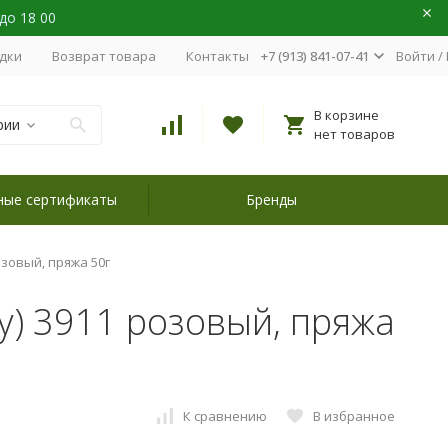
 до 18 00
идки
Возврат товара
Контакты
+7 (913) 841-07-41
Войти
/
В корзине
рии
нет товаров
ные сертификаты
Бренды
розовый, пряжа 50г
ity) 3911 розовый, пряжа
К сравнению
В избранное