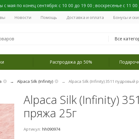
 с мая по конец сентября:
с 10 00 до 19 00
воскресенье
с 11 00
;
вы
Новости
Помощь
Доставка и оплата
Бонусы и ск
Все катего
ки
Распродажа до 50%
Подароч
а
Alpaca Silk (Infinity)
Alpaca Silk (Infinity) 3511 пудровый
Alpaca Silk (Infinity)
пряжа 25г
Артикул:
hh090974