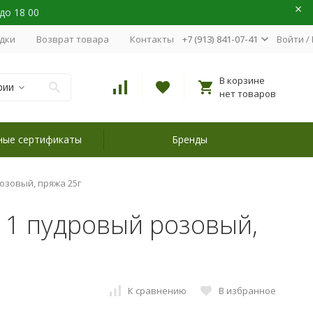
 до 18 00
идки
Возврат товара
Контакты
+7 (913) 841-07-41
Войти
/
В корзине
рии
нет товаров
ные сертификаты
Бренды
 розовый, пряжа 25г
 3511 пудровый розовый,
К сравнению
В избранное