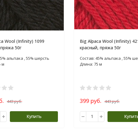
ca Wool (Infinity) 1099
Big Alpaca Wool (Infinity) 42
 пряжа 50г
красный, пряжа 50г
45% альпака , 55% шерсть
Состав: 45% альпака , 55% ш
5 м
Длина: 75 м
б.
399 руб.
443 руб.
443 руб.
Купить
Купит