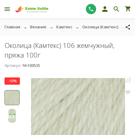
Главная
Вязание
Камтекс
Околица (Камтекс)
Око
Околица (Камтекс) 106 жемчужный,
пряжа 100г
Артикул:
hh100535
-10%