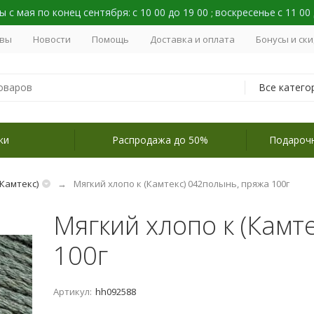
 с мая по конец сентября:
с 10 00 до 19 00
воскресенье
с 11 00
;
вы
Новости
Помощь
Доставка и оплата
Бонусы и ск
Все катего
ки
Распродажа до 50%
Подароч
Камтекс)
Мягкий хлопо к (Камтекс) 042полынь, пряжа 100г
Мягкий хлопо к (Камт
100г
Артикул:
hh092588