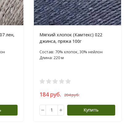
07 лен,
Мягкий хлопок (Камтекс) 022
джинса, пряжа 100г
лон
Состав: 70% хлопок, 30% нейлон
Длина: 220 м
184 руб.
204 руб.
ь
Купить