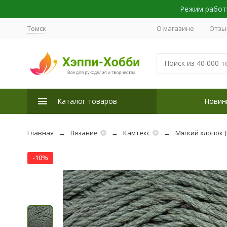
Режим работы
Томск
О магазине
Отзы
Каталог товаров
Новин
Главная
Вязание
Камтекс
Мягкий хлопок (
-10%