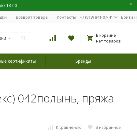
 до 18 00
идки
Возврат товара
Контакты
+7 (913) 841-07-41
Войти
/
В корзине
рии
нет товаров
ные сертификаты
Бренды
екс) 042полынь, пряжа
К сравнению
В избранное