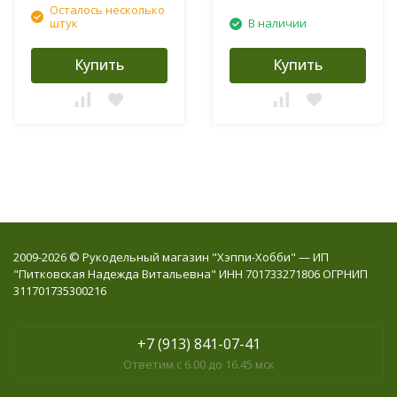
Осталось несколько
штук
В наличии
Купить
Купить
2009-2026 © Рукодельный магазин "Хэппи-Хобби" — ИП
"Питковская Надежда Витальевна" ИНН 701733271806 ОГРНИП
311701735300216
+7 (913) 841-07-41
Ответим с 6.00 до 16.45 мск