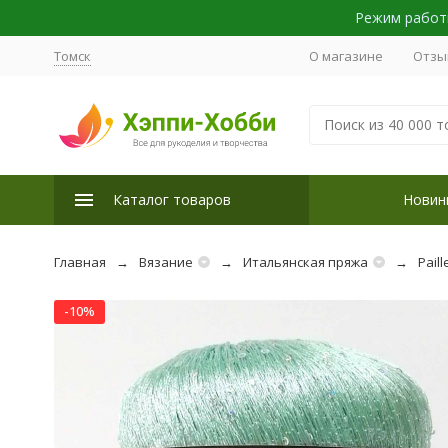
Режим работы
Томск
О магазине
Отзы
Каталог товаров
Новин
Главная
Вязание
Итальянская пряжа
Paill
-10%