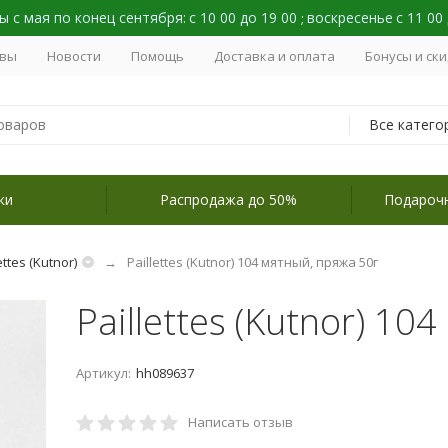
 с мая по конец сентября:
с 10 00 до 19 00
воскресенье
с 11 00
;
вы
Новости
Помощь
Доставка и оплата
Бонусы и ск
Все катего
ки
Распродажа до 50%
Подароч
ettes (Kutnor)
Paillettes (Kutnor) 104 мятный, пряжа 50г
Paillettes (Kutnor) 10
Артикул:
hh089637
Написать отзыв