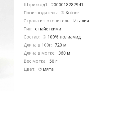
Штрихкод1:
2000018287941
Производитель:
Kutnor
Страна изготовитель:
Италия
Тип:
с пайеткими
Состав:
100% полиамид
Длина в 100г:
720 м
Длина в мотке:
360 м
Вес мотка:
50 г
Цвет:
мята