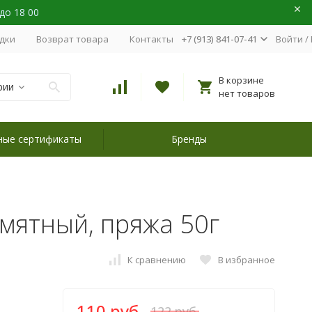
 до 18 00
идки
Возврат товара
Контакты
+7 (913) 841-07-41
Войти
/
В корзине
рии
нет товаров
ные сертификаты
Бренды
4 мятный, пряжа 50г
К сравнению
В избранное
110 руб.
122 руб.