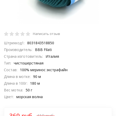
Написать отзыв
Штрихкод1:
8031843518850
Производитель:
BBB Filati
Страна изготовитель:
Италия
Тип:
чистошерстяная
Состав:
100% меринос экстрафайн
Длина в мотке:
90 м
Длина в 100г:
180 м
Вес мотка:
50 г
Цвет:
морская волна
369 руб.
410 руб.