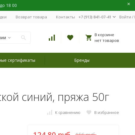
 до 18 00
идки
Возврат товара
Контакты
+7 (913) 841-07-41
Войти
/
В корзине
рии
нет товаров
ные сертификаты
Бренды
рской синий, пряжа 50г
К сравнению
В избранное
124,80 руб.
156 руб.