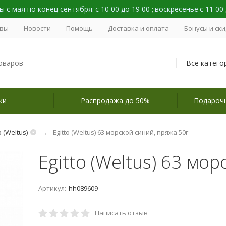
 с мая по конец сентября:
с 10 00 до 19 00
воскресенье
с 11 00
;
вы
Новости
Помощь
Доставка и оплата
Бонусы и ск
Все катего
ки
Распродажа до 50%
Подароч
o (Weltus)
Egitto (Weltus) 63 морской синий, пряжа 50г
Egitto (Weltus) 63 мо
Артикул:
hh089609
Написать отзыв