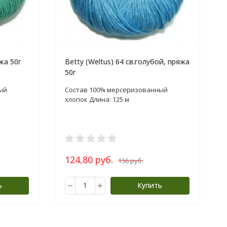
жа 50г
Betty (Weltus) 64 св.голубой, пряжа
50г
ый
Состав 100% мерсеризованный
хлопок Длина: 125 м
124,80 руб.
156 руб.
ь
Купить