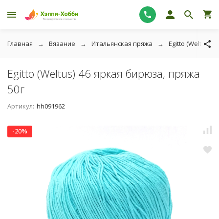
Главная
Вязание
Итальянская пряжа
Egitto (Weltus)
Egitto (Weltus) 46 яркая бирюза, пряжа
50г
Артикул:
hh091962
-20%