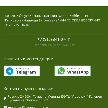
2009-2026 © Рукодельный магазин "Хэппи-Хобби" — ИП
"Питковская Надежда Витальевна" ИНН 701733271806 ОГРНИП
311701735300216
+7 (913) 841-07-41
Ответим с 6.00 до 16.45 мск
Написать в мессенджеры:
Контакты пункта выдачи:
Россия, 634000 г. Томск пр. Ленина 159 ТЦ "Проспект" Галерея
Рукоделия "Хэппи-Хобби"
manager@happy-hobby.ru