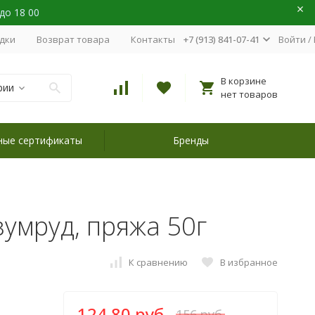
 до 18 00
идки
Возврат товара
Контакты
+7 (913) 841-07-41
Войти
/
В корзине
рии
нет товаров
ные сертификаты
Бренды
изумруд, пряжа 50г
К сравнению
В избранное
124,80 руб.
156 руб.