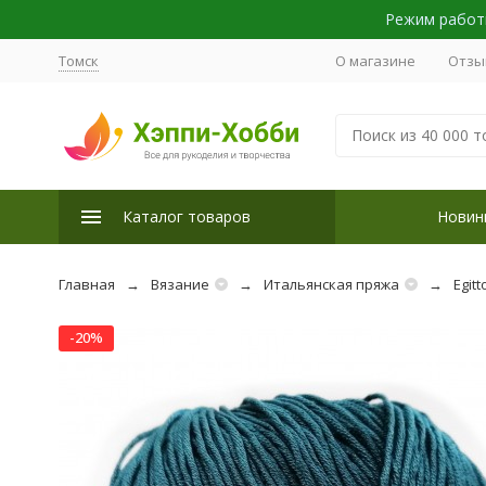
Режим работы
Томск
О магазине
Отзы
Каталог товаров
Новин
Главная
Вязание
Итальянская пряжа
Egitt
-20%