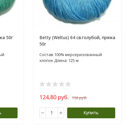
жа 50г
Betty (Weltus) 64 св.голубой, пряжа
50г
ый
Состав 100% мерсеризованный
хлопок Длина: 125 м
124,80 руб.
156 руб.
ь
Купить