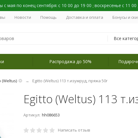
 с мая по конец сентября:
с 10 00 до 19 00
воскресенье
с 11 00
;
вы
Новости
Помощь
Доставка и оплата
Бонусы и ск
Все катего
ки
Распродажа до 50%
Подароч
o (Weltus)
Egitto (Weltus) 113 т.изумруд, пряжа 50г
Egitto (Weltus) 113 т.
Артикул:
hh086653
Написать отзыв