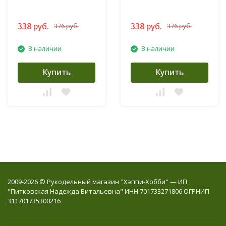
338 руб.
338 руб.
376 руб.
376 руб.
В наличии
В наличии
Купить
Купить
2009-2026 © Рукодельный магазин "Хэппи-Хобби" — ИП
"Питковская Надежда Витальевна" ИНН 701733271806 ОГРНИП
311701735300216