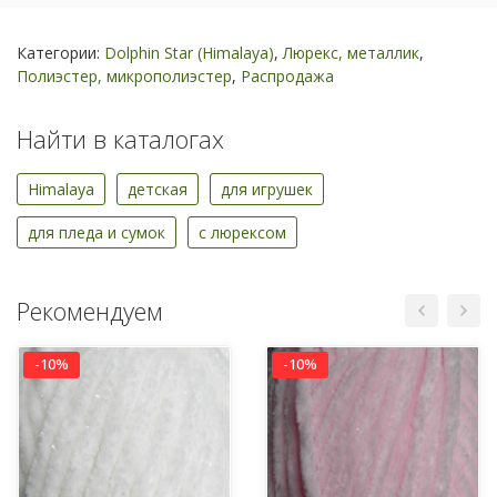
Категории:
Dolphin Star (Himalaya)
,
Люрекс, металлик
,
Полиэстер, микрополиэстер
,
Распродажа
Найти в каталогах
Himalaya
детская
для игрушек
для пледа и сумок
с люрексом
Рекомендуем
-10%
-10%