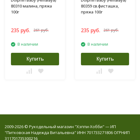
Dolphin Baby (Himalaya)
Dolphin Baby (Himalaya)
80310 малина, пряжа
80359 св.фисташка,
100г
пряжа 100г
235 руб.
235 руб.
261 руб.
261 руб.
В наличии
В наличии
Купить
Купить
2009-2026 © Рукодельный магазин "Хэппи-Хобби" — ИП
"Питковская Надежда Витальевна" ИНН 701733271806 ОГРНИП
311701735300216