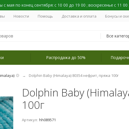
 с мая по конец сентября:
с 10 00 до 19 00
воскресенье
с 11 00
;
вы
Новости
Помощь
Доставка и оплата
Бонусы и ск
Все катего
ки
Распродажа до 50%
Подароч
imalaya)
Dolphin Baby (Himalaya) 80354 нефрит, пряжа 100г
Dolphin Baby (Himala
100г
Артикул:
hh089571