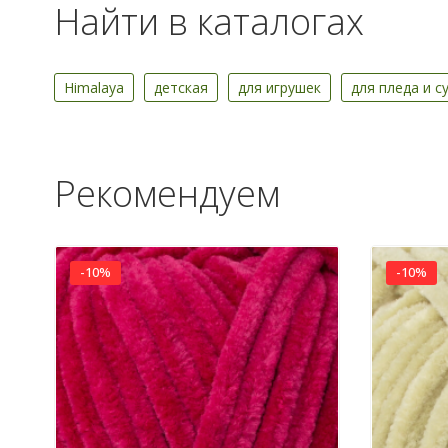
Найти в каталогах
Himalaya
детская
для игрушек
для пледа и с
Рекомендуем
-10%
-10%