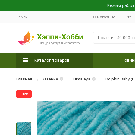
Режим работы
Томск
О магазине
Отзы
Каталог товаров
Новин
Главная
Вязание
Himalaya
Dolphin Baby (H
-10%