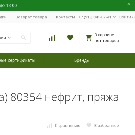
 до 18 00
идки
Возврат товара
Контакты
+7 (913) 841-07-41
Войти
/
В корзине
рии
нет товаров
ные сертификаты
Бренды
ya) 80354 нефрит, пряжа
К сравнению
В избранное