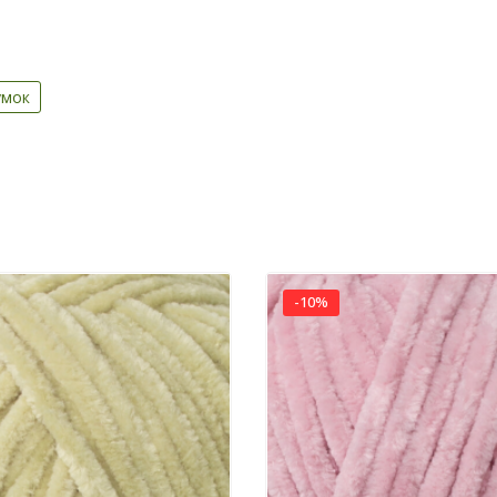
умок
-10%