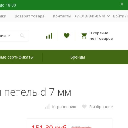
 до 18 00
идки
Возврат товара
Контакты
+7 (913) 841-07-41
Войти
/
В корзине
рии
нет товаров
ные сертификаты
Бренды
я петель d 7 мм
К сравнению
В избранное
151,30 руб.
178 руб.