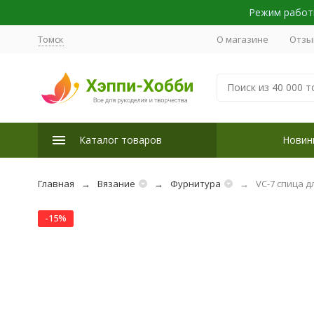
Режим работы
Томск
О магазине
Отзы
Каталог товаров
Новин
Главная
Вязание
Фурнитура
VC-7 спица д
-15%