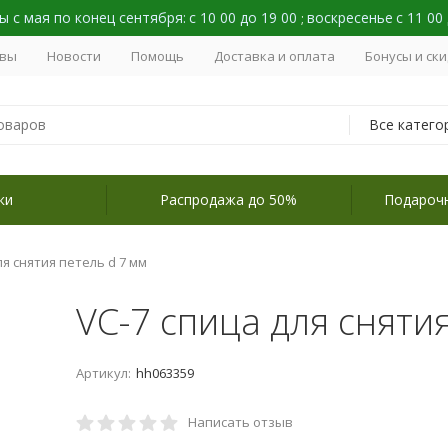
 с мая по конец сентября:
с 10 00 до 19 00
воскресенье
с 11 00
;
вы
Новости
Помощь
Доставка и оплата
Бонусы и ск
Все катего
ки
Распродажа до 50%
Подароч
ля снятия петель d 7 мм
VC-7 спица для сняти
Артикул:
hh063359
Написать отзыв