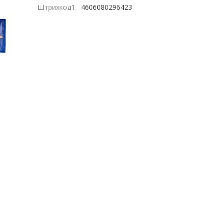
Штрихкод1:
4606080296423