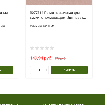
ляния
5077514 Петля пришивная для
сумки, с полукольцом, 2шт, цвет
чёрный/серебряный
ер:
Размер: 8х4,5 см
149,94 руб.
176 руб.
ь
Купить
олнительно
Контакты пункта выдачи: