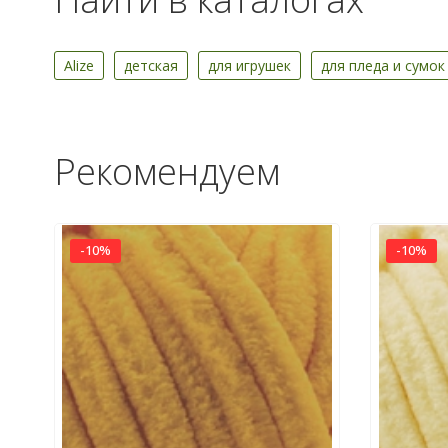
Alize
детская
для игрушек
для пледа и сумок
Рекомендуем
-10%
-10%