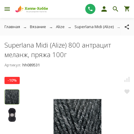
Главная
Вязание
Alize
Superlana Midi (Alize)
Super
Superlana Midi (Alize) 800 антрацит
меланж, пряжа 100г
Артикул:
hh089531
-10%