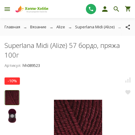
Главная
Вязание
Alize
Superlana Midi (Alize)
Super
Superlana Midi (Alize) 57 бордо, пряжа
100г
Артикул:
hh089523
-10%