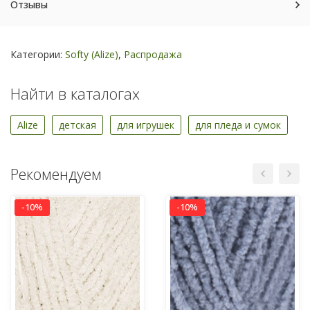
Отзывы
Категории:
Softy (Alize)
,
Распродажа
Найти в каталогах
Alize
детская
для игрушек
для пледа и сумок
Рекомендуем
-10%
-10%