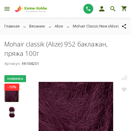
Главная
Вязание
Alize
Mohair Classic New (Alize)
M
Mohair classik (Alize) 952 баклажан,
пряжа 100г
Артикул:
hh104231
новинка
-10%