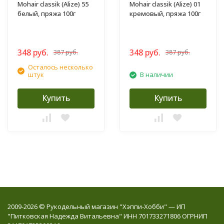
Mohair classik (Alize) 55
Mohair classik (Alize) 01
белый, пряжа 100г
кремовый, пряжа 100г
348 руб.
348 руб.
387 руб.
387 руб.
Осталось несколько
штук
В наличии
Купить
Купить
2009-2026 © Рукодельный магазин "Хэппи-Хобби" — ИП
"Питковская Надежда Витальевна" ИНН 701733271806 ОГРНИП