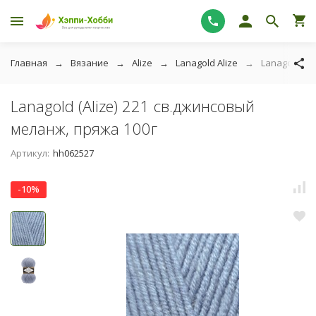
Главная
Вязание
Alize
Lanagold Alize
Lanagold (A
Lanagold (Alize) 221 св.джинсовый
меланж, пряжа 100г
Артикул:
hh062527
-10%