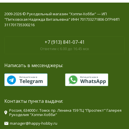
2009-2026 © Рукодельный магазин "Хэппи-Хобби" — ИП
"Питковская Надежда Витальевна" ИНН 701733271806 ОГРНИП
311701735300216
+7 (913) 841-07-41
Ответим с 6.00 до 16.45 мск
Написать в мессенджеры:
Контакты пункта выдачи:
Россия, 634000 г. Томск пр. Ленина 159 ТЦ "Проспект" Галерея
Рукоделия "Хэппи-Хобби"
manager@happy-hobby.ru