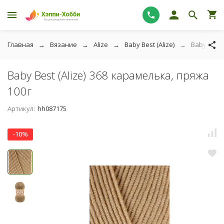
Главная
Вязание
Alize
Baby Best (Alize)
Baby Best 
Baby Best (Alize) 368 карамелька, пряжа
100г
Артикул:
hh087175
-10%