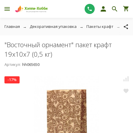
Главная
Декоративная упаковка
Пакеты крафт
"Вос
"Восточный орнамент" пакет крафт
19х10х7 (0,5 кг)
Артикул:
hh065650
-17%