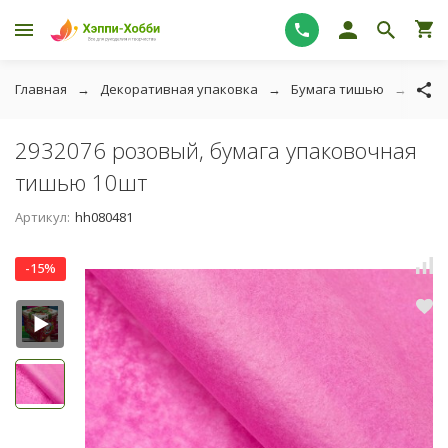
Главная
Декоративная упаковка
Бумага тишью
2932
2932076 розовый, бумага упаковочная
тишью 10шт
Артикул:
hh080481
-15%