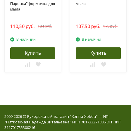
Парочка" формочка для
мыла
мыла
110,50 руб.
107,50 руб.
184 руб.
179 руб.
В наличии
В наличии
Купить
Купить
2009-2026 © Рукодельный магазин "Хэппи-Хобби" — ИП
"Питковская Надежда Витальевна" ИНН 701733271806 ОГРНИП
311701735300216