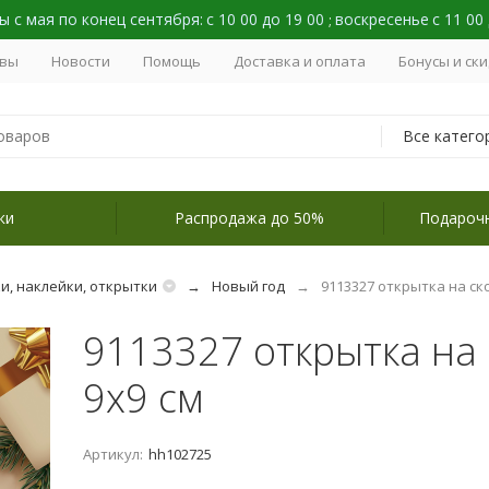
 с мая по конец сентября:
с 10 00 до 19 00
воскресенье
с 11 00
;
вы
Новости
Помощь
Доставка и оплата
Бонусы и ск
Все катего
ки
Распродажа до 50%
Подароч
и, наклейки, открытки
Новый год
9113327 открытка на ск
9113327 открытка на 
9х9 см
Артикул:
hh102725