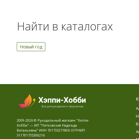
Найти в каталогах
Новый год
К
А
Н
2009-2026 © Рукодельный магазин "Хэппи-
В
Хобби" — ИП "Питковская Надежда
Витальевна" ИНН 701733271806 ОГРНИП
А
311701735300216