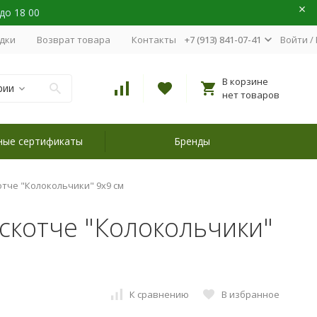
 до 18 00
идки
Возврат товара
Контакты
+7 (913) 841-07-41
Войти
/
В корзине
рии
нет товаров
ные сертификаты
Бренды
отче "Колокольчики" 9х9 см
скотче "Колокольчики"
К сравнению
В избранное