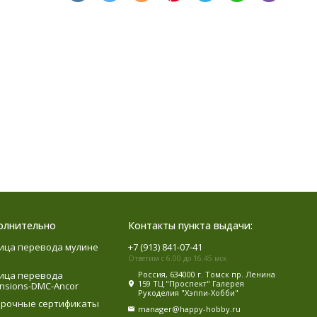
олнительно
Контакты пункта выдачи:
ица перевода мулине
+7 (913) 841-07-41
Ответим с 6.00 до 16.45 мск
ица перевода
Россия, 634000 г. Томск пр. Ленина
159 ТЦ "Проспект" Галерея
nsions-DMC-Ancor
Рукоделия "Хэппи-Хобби"
рочные сертификаты
manager@happy-hobby.ru