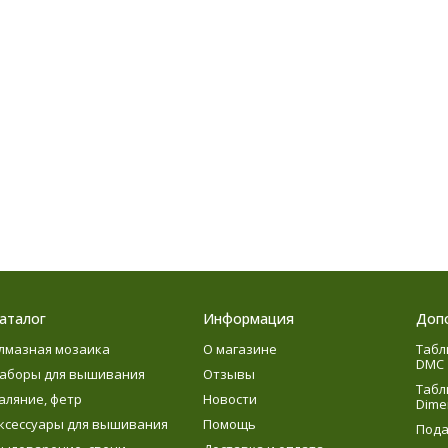
аталог
Информация
Доп
лмазная мозаика
О магазине
Табл
DMC
аборы для вышивания
Отзывы
Табл
аляние, фетр
Новости
Dime
ксессуары для вышивания
Помощь
Пода