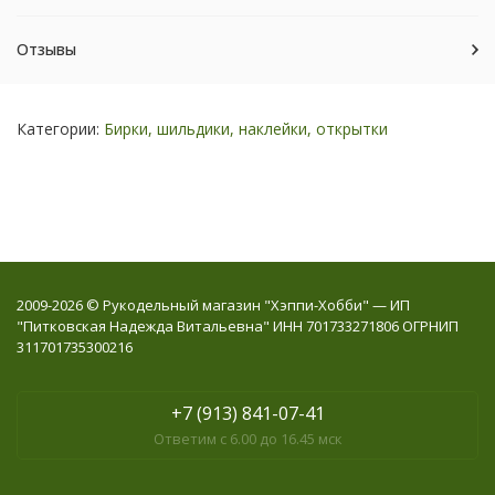
Отзывы
Категории:
Бирки, шильдики, наклейки, открытки
2009-2026 © Рукодельный магазин "Хэппи-Хобби" — ИП
"Питковская Надежда Витальевна" ИНН 701733271806 ОГРНИП
311701735300216
+7 (913) 841-07-41
Ответим с 6.00 до 16.45 мск