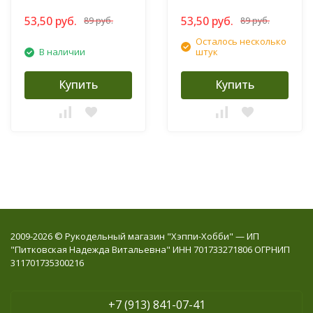
53,50 руб.
53,50 руб.
89 руб.
89 руб.
Осталось несколько
В наличии
штук
Купить
Купить
2009-2026 © Рукодельный магазин "Хэппи-Хобби" — ИП
"Питковская Надежда Витальевна" ИНН 701733271806 ОГРНИП
311701735300216
+7 (913) 841-07-41