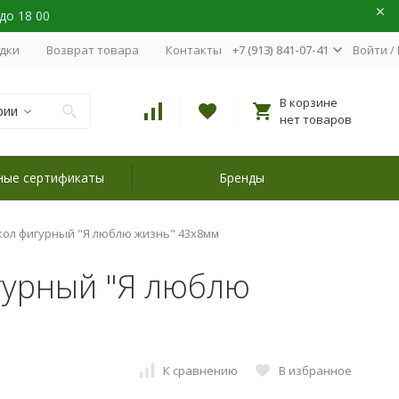
 до 18 00
идки
Возврат товара
Контакты
+7 (913) 841-07-41
Войти
/
В корзине
рии
нет товаров
ные сертификаты
Бренды
кол фигурный "Я люблю жизнь" 43х8мм
гурный "Я люблю
К сравнению
В избранное