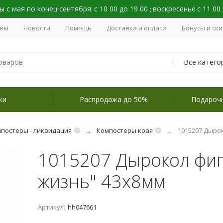
 с мая по конец сентября:
с 10 00 до 19 00
воскресенье
с 11 00
;
вы
Новости
Помощь
Доставка и оплата
Бонусы и ск
Все катего
ки
Распродажа до 50%
Подароч
постеры - ликвидация
Компостеры края
1015207 Дыро
1015207 Дырокол фи
жизнь" 43х8мм
Артикул:
hh047661