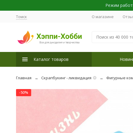
Режим работы
Томск
О магазине
Отзы
Каталог товаров
Новин
Главная
Скрапбукинг - ликвидация
Фигурные ком
-50%