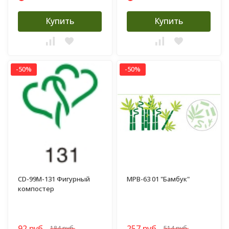
Купить
Купить
-50%
-50%
CD-99M-131 Фигурный
MPB-63 01 "Бамбук"
компостер
92 руб.
257 руб.
184 руб.
514 руб.