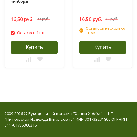
чипборд
16,50 руб.
16,50 руб.
33 руб.
33 руб.
Осталось несколько
Осталась 1 шт.
штук
Купить
Купить
2009-2026 © Рукодельный магазин "Хэппи-Хобби" — ИП
"Питковская Надежда Витальевна" ИНН 701733271806 ОГРНИП
311701735300216