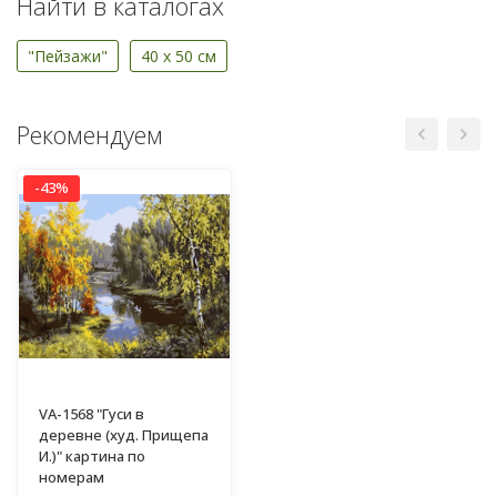
Найти в каталогах
"Пейзажи"
40 х 50 см
Рекомендуем
-43%
VA-1568 "Гуси в
деревне (худ. Прищепа
И.)" картина по
номерам