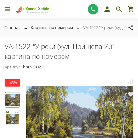
Главная
Картины по номерам
VA-1522 "У реки (худ. Прищ
VA-1522 "У реки (худ. Прищепа И.)"
картина по номерам
Артикул:
hh093802
-43%