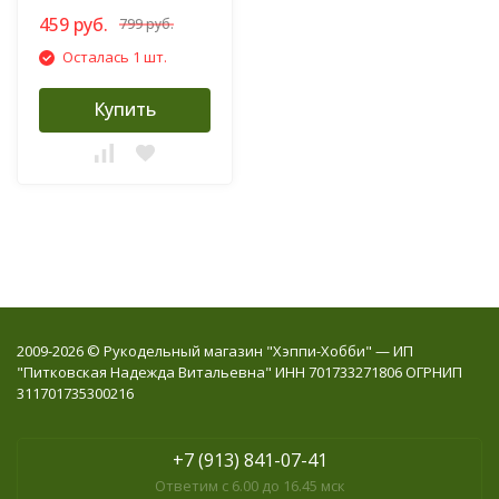
459 руб.
799 руб.
Осталась 1 шт.
Купить
2009-2026 © Рукодельный магазин "Хэппи-Хобби" — ИП
"Питковская Надежда Витальевна" ИНН 701733271806 ОГРНИП
311701735300216
+7 (913) 841-07-41
Ответим с 6.00 до 16.45 мск