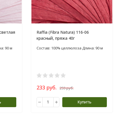
 светлая
Raffia (Fibra Natura) 116-06
красный, пряжа 40г
а: 90 м
Состав: 100% целлюлоза Длина: 90 м
233 руб.
259 руб.
ь
Купить