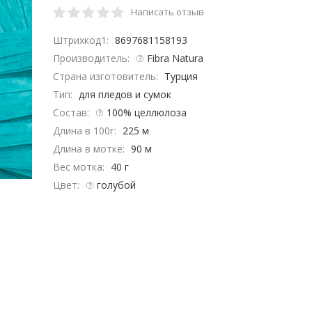
Написать отзыв
Штрихкод1:
8697681158193
Производитель:
Fibra Natura
Страна изготовитель:
Турция
Тип:
для пледов и сумок
Состав:
100% целлюлоза
Длина в 100г:
225 м
Длина в мотке:
90 м
Вес мотка:
40 г
Цвет:
голубой