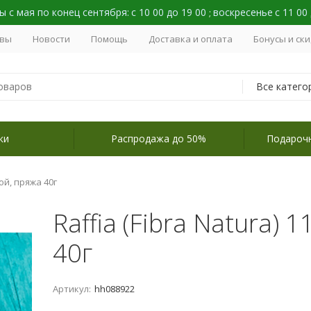
 с мая по конец сентября:
с 10 00 до 19 00
воскресенье
с 11 00
;
вы
Новости
Помощь
Доставка и оплата
Бонусы и ск
Все катего
ки
Распродажа до 50%
Подароч
бой, пряжа 40г
Raffia (Fibra Natura) 
40г
Артикул:
hh088922