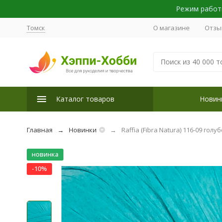
Режим работы
Томск
О магазине
Отзы
Каталог товаров
Новин
Главная
Новинки
Raffia (Fibra Natura) 116-09 голу
новинка
-10%