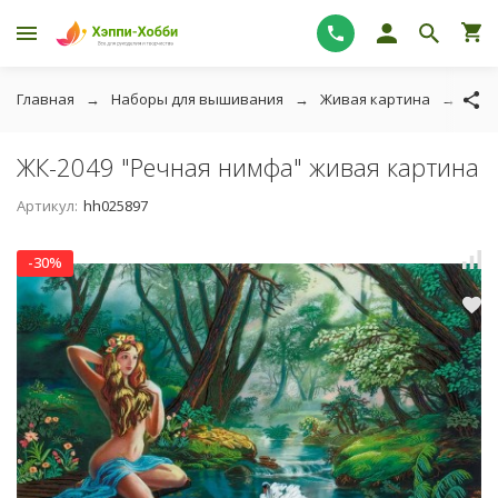
Главная
Наборы для вышивания
Живая картина
люд
ЖК-2049 "Речная нимфа" живая картина
Артикул:
hh025897
-30%