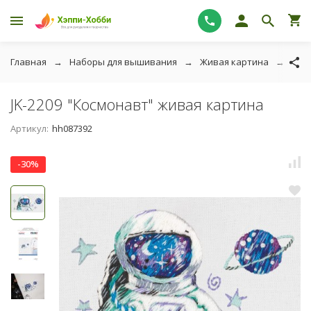
Главная
Наборы для вышивания
Живая картина
люд
JK-2209 "Космонавт" живая картина
Артикул:
hh087392
-30%