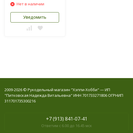
Нет в наличии
Уведомить
2009-2026 © Рукодельный магазин "Хэппи-Хобби" — ИП
"Питковская Надежда Витальевна" ИНН 701733271806 ОГРНИП
311701735300216
+7 (913) 841-07-41
Ответим с 6.00 до 16.45 мск